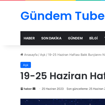
Gündem Tube
HABER
SON DAKİKA
GÜNDEM
BİLGİ
Anasayfa
/
Aşk
/
19-25 Haziran Haftası Balık Burçlarını N
Aşk
19-25 Haziran Haf
Bir
haber
25 Haziran 2023
Son güncelleme: 25 Haziran
e-
posta