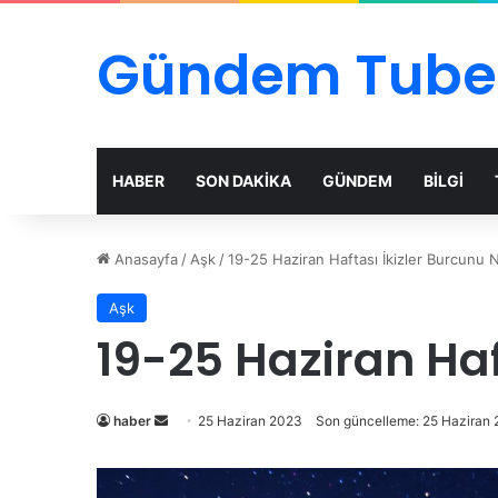
Gündem Tube
HABER
SON DAKİKA
GÜNDEM
BİLGİ
Anasayfa
/
Aşk
/
19-25 Haziran Haftası İkizler Burcunu N
Aşk
19-25 Haziran Haf
Bir
haber
25 Haziran 2023
Son güncelleme: 25 Haziran
e-
posta