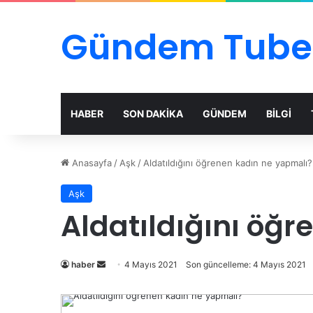
Gündem Tube
HABER
SON DAKİKA
GÜNDEM
BİLGİ
Anasayfa
/
Aşk
/
Aldatıldığını öğrenen kadın ne yapmalı?
Aşk
Aldatıldığını öğ
Bir
haber
4 Mayıs 2021
Son güncelleme: 4 Mayıs 2021
e-
posta