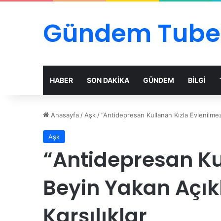
Gündem Tube
HABER
SON DAKİKA
GÜNDEM
BİLGİ
Anasayfa
/
Aşk
/
“Antidepresan Kullanan Kızla Evlenilme
Aşk
“Antidepresan Ku
Beyin Yakan Açı
Karşılıklar