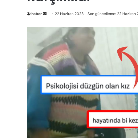
Bir
haber
22 Haziran 2023
Son güncelleme: 22 Haziran
e-
posta
göndermek