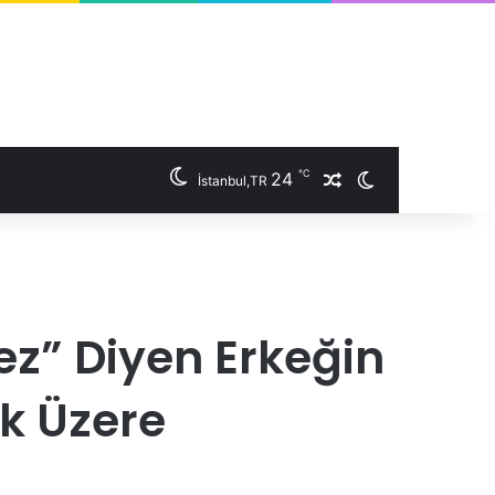
℃
24
İstanbul,TR
Rastgele Makale
Dış görünümü 
ez” Diyen Erkeğin
k Üzere