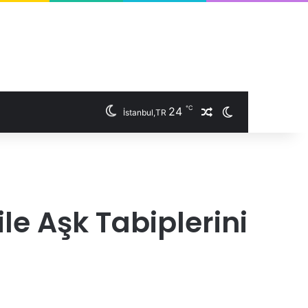
℃
24
İstanbul,TR
Rastgele Makale
Dış görünümü 
le Aşk Tabiplerini