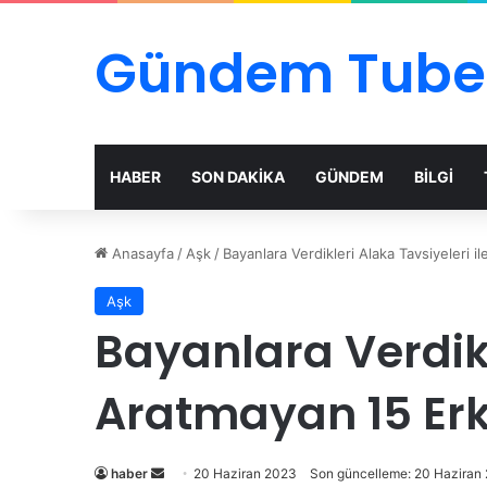
Gündem Tube
HABER
SON DAKİKA
GÜNDEM
BİLGİ
Anasayfa
/
Aşk
/
Bayanlara Verdikleri Alaka Tavsiyeleri i
Aşk
Bayanlara Verdikl
Aratmayan 15 Er
Bir
haber
20 Haziran 2023
Son güncelleme: 20 Haziran