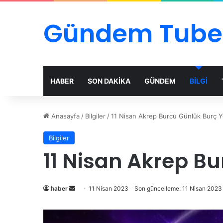
Gündem Tube
HABER
SON DAKİKA
GÜNDEM
BİLGİ
Anasayfa
/
Bilgiler
/
11 Nisan Akrep Burcu Günlük Burç 
Bilgiler
11 Nisan Akrep B
Bir
haber
11 Nisan 2023
Son güncelleme: 11 Nisan 2023
e-
posta