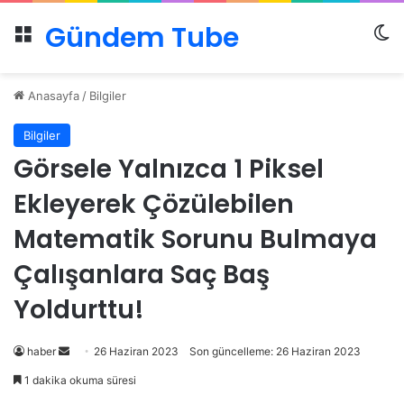
Gündem Tube
Menü
Dı
Anasayfa
/
Bilgiler
Bilgiler
Görsele Yalnızca 1 Piksel
Ekleyerek Çözülebilen
Matematik Sorunu Bulmaya
Çalışanlara Saç Baş
Yoldurttu!
Bir
haber
26 Haziran 2023
Son güncelleme: 26 Haziran 2023
e-
1 dakika okuma süresi
posta