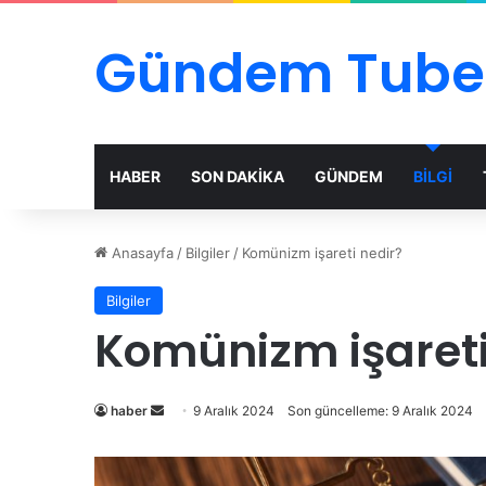
Gündem Tube
HABER
SON DAKİKA
GÜNDEM
BİLGİ
Anasayfa
/
Bilgiler
/
Komünizm işareti nedir?
Bilgiler
Komünizm işareti
Bir
haber
9 Aralık 2024
Son güncelleme: 9 Aralık 2024
e-
posta