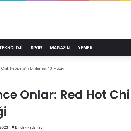
TEKNOLOJİ
SPOR
MAGAZİN
YEMEK
hili Peppers’ın Dinlenesi 13 Müziği
e Onlar: Red Hot Chil
ği
 2023
Bir dakikadan az