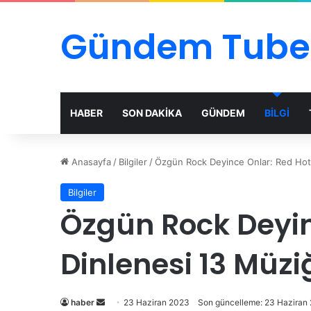
Gündem Tube
HABER
SON DAKİKA
GÜNDEM
BİLGİ
Anasayfa
/
Bilgiler
/
Özgün Rock Deyince Onlar: Red Hot C
Bilgiler
Özgün Rock Deyinc
Dinlenesi 13 Müzi
Bir
haber
23 Haziran 2023
Son güncelleme: 23 Haziran