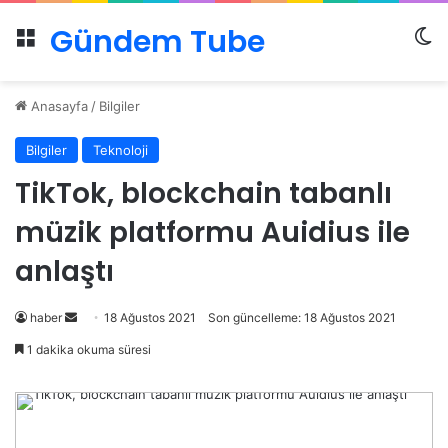
Gündem Tube
Menü
Dı
Anasayfa
/
Bilgiler
Bilgiler
Teknoloji
TikTok, blockchain tabanlı
müzik platformu Auidius ile
anlaştı
Bir
haber
18 Ağustos 2021
Son güncelleme: 18 Ağustos 2021
e-
1 dakika okuma süresi
posta
göndermek