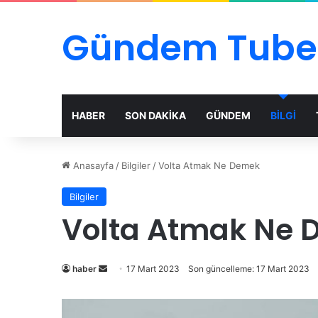
Gündem Tube
HABER
SON DAKİKA
GÜNDEM
BİLGİ
Anasayfa
/
Bilgiler
/
Volta Atmak Ne Demek
Bilgiler
Volta Atmak Ne
Bir
haber
17 Mart 2023
Son güncelleme: 17 Mart 2023
e-
posta