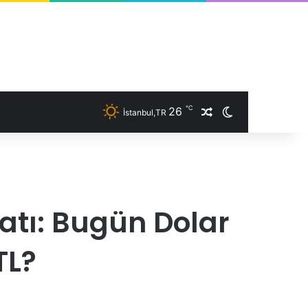
℃
26
İstanbul,TR
Rastgele Makale
Dış görünümü 
yatı: Bugün Dolar
TL?