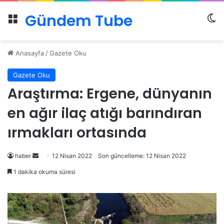
Gündem Tube
Menü
Dı
Anasayfa
/
Gazete Oku
Gazete Oku
Araştırma: Ergene, dünyanın
en ağır ilaç atığı barındıran
ırmakları ortasında
Bir
haber
12 Nisan 2022
Son güncelleme: 12 Nisan 2022
e-
1 dakika okuma süresi
posta
göndermek