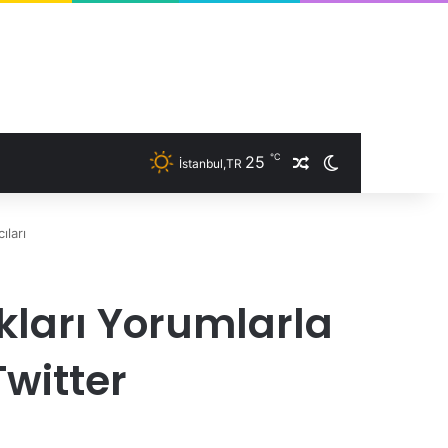
℃
25
İstanbul,TR
Rastgele Makale
Dış görünümü 
ıları
kları Yorumlarla
witter