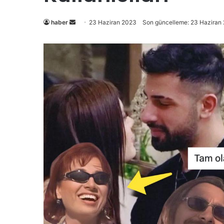
Bir
haber
23 Haziran 2023
Son güncelleme: 23 Haziran
e-
posta
göndermek