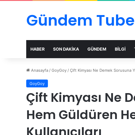
Gündem Tube
HABER
SON DAKİKA
GÜNDEM
BİLGİ
Anasayfa
/
GoyGoy
/
Çift Kimyası Ne Demek Sorusuna Yap
GoyGoy
Çift Kimyası Ne 
Hem Güldüren Hem
Kullanıcıları