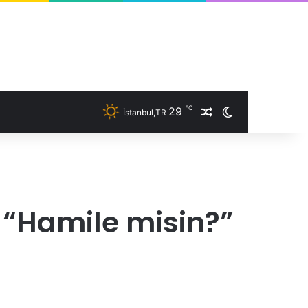
℃
29
İstanbul,TR
Rastgele Makale
Dış görünümü 
 “Hamile misin?”