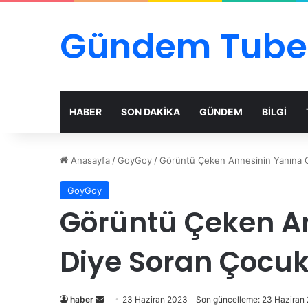
Gündem Tube
HABER
SON DAKİKA
GÜNDEM
BİLGİ
Anasayfa
/
GoyGoy
/
Görüntü Çeken Annesinin Yanına G
GoyGoy
Görüntü Çeken An
Diye Soran Çocuk
Bir
haber
23 Haziran 2023
Son güncelleme: 23 Haziran