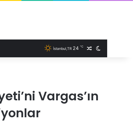
℃
24
İstanbul,TR
Rastgele Makale
Dış görünümü 
yeti’ni Vargas’ın
iyonlar