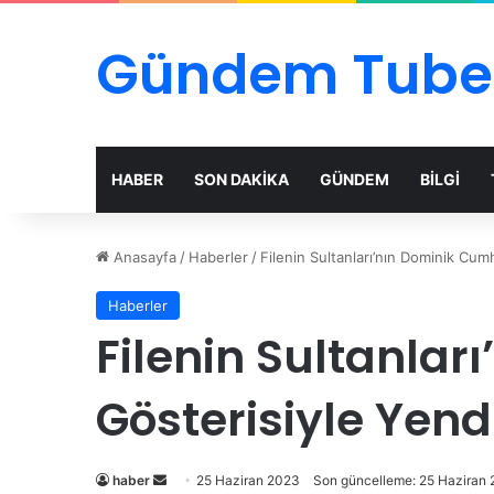
Gündem Tube
HABER
SON DAKİKA
GÜNDEM
BİLGİ
Anasayfa
/
Haberler
/
Filenin Sultanları’nın Dominik Cum
Haberler
Filenin Sultanlar
Gösterisiyle Yen
Bir
haber
25 Haziran 2023
Son güncelleme: 25 Haziran