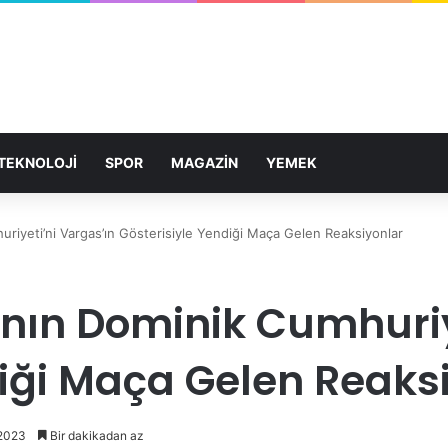
TEKNOLOJİ
SPOR
MAGAZİN
YEMEK
huriyeti’ni Vargas’ın Gösterisiyle Yendiği Maça Gelen Reaksiyonlar
ı’nın Dominik Cumhuri
diği Maça Gelen Reaks
 2023
Bir dakikadan az