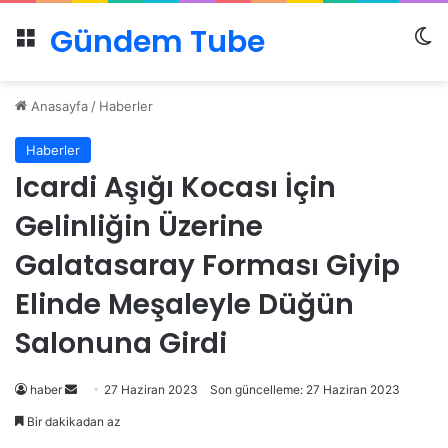
Gündem Tube
Menü
Dı
Anasayfa
/
Haberler
Haberler
Icardi Aşığı Kocası İçin
Gelinliğin Üzerine
Galatasaray Forması Giyip
Elinde Meşaleyle Düğün
Salonuna Girdi
Bir
haber
27 Haziran 2023
Son güncelleme: 27 Haziran 2023
e-
Bir dakikadan az
posta