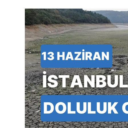
e-
posta
göndermek