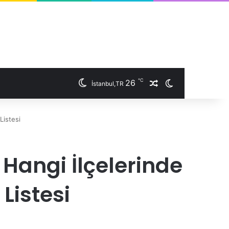
℃
26
İstanbul,TR
Rastgele Makale
Dış görünümü 
Listesi
Hangi İlçelerinde
Listesi