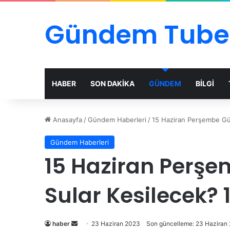
Gündem Tube
HABER
SON DAKİKA
GÜNDEM
BİLGİ
Anasayfa
/
Gündem Haberleri
/
15 Haziran Perşembe Günü
Gündem Haberleri
15 Haziran Perşe
Sular Kesilecek? 1
Bir
haber
23 Haziran 2023
Son güncelleme: 23 Haziran