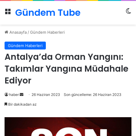
Gündem Tube
Menü
Dı
Anasayfa
/
Gündem Haberleri
Gündem Haberleri
Antalya’da Orman Yangını:
Takımlar Yangına Müdahale
Ediyor
Bir
haber
26 Haziran 2023
Son güncelleme: 26 Haziran 2023
e-
Bir dakikadan az
posta
göndermek