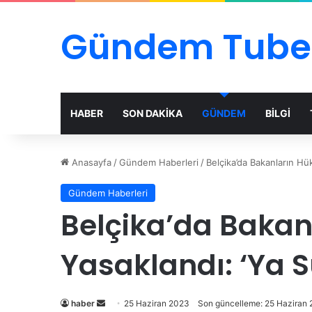
Gündem Tube
HABER
SON DAKİKA
GÜNDEM
BİLGİ
Anasayfa
/
Gündem Haberleri
/
Belçika’da Bakanların Hü
Gündem Haberleri
Belçika’da Bakan
Yasaklandı: ‘Ya Su
Bir
haber
25 Haziran 2023
Son güncelleme: 25 Haziran