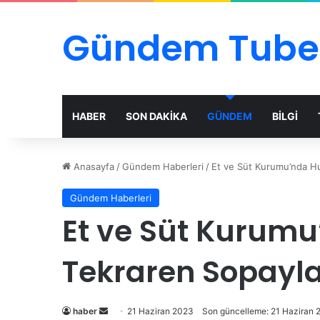
Gündem Tube
HABER
SON DAKİKA
GÜNDEM
BİLGİ
Anasayfa
/
Gündem Haberleri
/
Et ve Süt Kurumu’nda H
Gündem Haberleri
Et ve Süt Kurum
Tekraren Sopayl
Bir
haber
21 Haziran 2023
Son güncelleme: 21 Haziran 