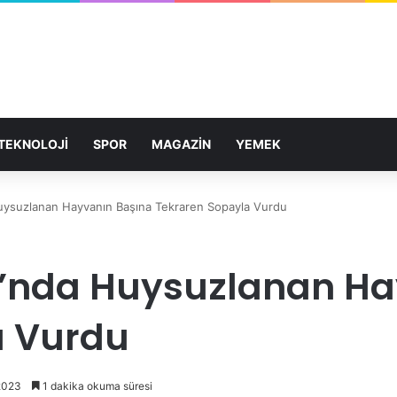
TEKNOLOJİ
SPOR
MAGAZİN
YEMEK
uysuzlanan Hayvanın Başına Tekraren Sopayla Vurdu
u’nda Huysuzlanan Ha
a Vurdu
2023
1 dakika okuma süresi