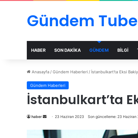
Gündem Tube
HABER
SON DAKİKA
GÜNDEM
BİLGİ
Anasayfa
/
Gündem Haberleri
/
İstanbulkart’ta Eksi Baki
Gündem Haberleri
İstanbulkart’ta E
Bir
haber
23 Haziran 2023
Son güncelleme: 23 Haziran
e-
posta