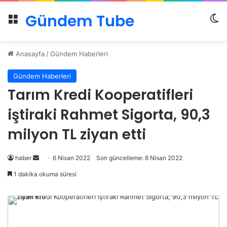
Gündem Tube
Menü
Dı
Anasayfa
/
Gündem Haberleri
Gündem Haberleri
Tarım Kredi Kooperatifleri
iştiraki Rahmet Sigorta, 90,3
milyon TL ziyan etti
Bir
haber
6 Nisan 2022
Son güncelleme: 6 Nisan 2022
e-
1 dakika okuma süresi
posta
göndermek