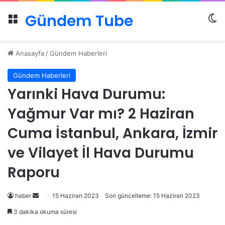
Gündem Tube
Menü
Dı
Anasayfa
/
Gündem Haberleri
Gündem Haberleri
Yarınki Hava Durumu:
Yağmur Var mı? 2 Haziran
Cuma İstanbul, Ankara, İzmir
ve Vilayet İl Hava Durumu
Raporu
Bir
haber
15 Haziran 2023
Son güncelleme: 15 Haziran 2023
e-
3 dakika okuma süresi
posta