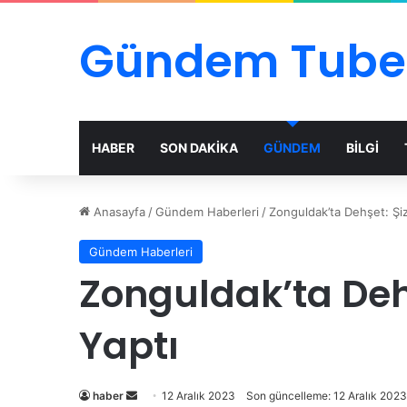
Gündem Tube
HABER
SON DAKİKA
GÜNDEM
BİLGİ
Anasayfa
/
Gündem Haberleri
/
Zonguldak’ta Dehşet: Şiz
Gündem Haberleri
Zonguldak’ta Deh
Yaptı
Bir
haber
12 Aralık 2023
Son güncelleme: 12 Aralık 2023