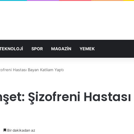
TEKNOLOJİ
SPOR
MAGAZİN
YEMEK
ofreni Hastası Bayan Katliam Yaptı
şet: Şizofreni Hastas
Bir dakikadan az