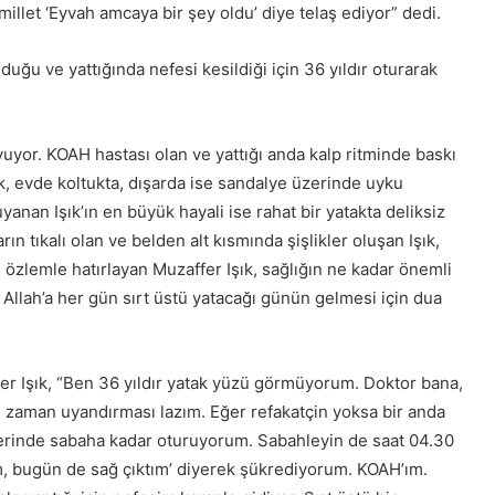
millet ‘Eyvah amcaya bir şey oldu’ diye telaş ediyor” dedi.
uğu ve yattığında nefesi kesildiği için 36 yıldır oturarak
uyor. KOAH hastası olan ve yattığı anda kalp ritminde baskı
k, evde koltukta, dışarda ise sandalye üzerinde uyku
uyanan Işık’ın en büyük hayali ise rahat bir yatakta deliksiz
ın tıkalı olan ve belden alt kısmında şişlikler oluşan Işık,
i özlemle hatırlayan Muzaffer Işık, sağlığın ne kadar önemli
ık Allah’a her gün sırt üstü yatacağı günün gelmesi için dua
r Işık, “Ben 36 yıldır yatak yüzü görmüyorum. Doktor bana,
i zaman uyandırması lazım. Eğer refakatçin yoksa bir anda
zerinde sabaha kadar oturuyorum. Sabahleyin de saat 04.30
m, bugün de sağ çıktım’ diyerek şükrediyorum. KOAH’ım.