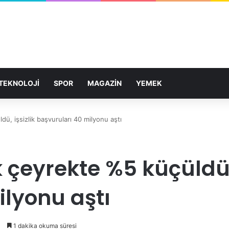
TEKNOLOJİ
SPOR
MAGAZİN
YEMEK
ü, işsizlik başvuruları 40 milyonu aştı
 çeyrekte %5 küçüldü, 
ilyonu aştı
1
1 dakika okuma süresi