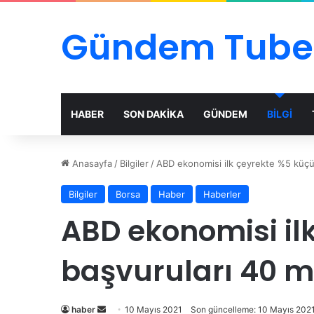
Gündem Tube
HABER
SON DAKİKA
GÜNDEM
BİLGİ
Anasayfa
/
Bilgiler
/
ABD ekonomisi ilk çeyrekte %5 küçüld
Bilgiler
Borsa
Haber
Haberler
ABD ekonomisi ilk
başvuruları 40 m
Bir
haber
10 Mayıs 2021
Son güncelleme: 10 Mayıs 202