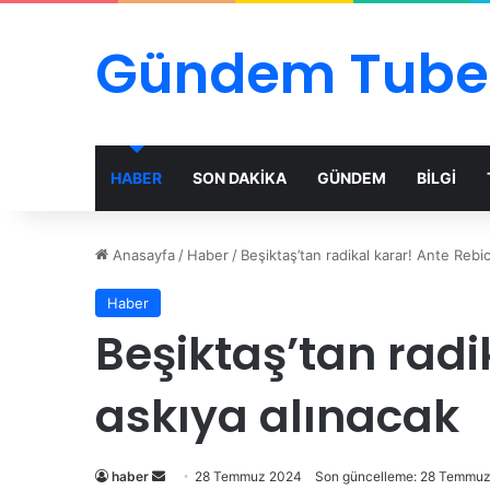
Gündem Tube
HABER
SON DAKİKA
GÜNDEM
BİLGİ
Anasayfa
/
Haber
/
Beşiktaş’tan radikal karar! Ante Rebi
Haber
Beşiktaş’tan radi
askıya alınacak
Bir
haber
28 Temmuz 2024
Son güncelleme: 28 Temmu