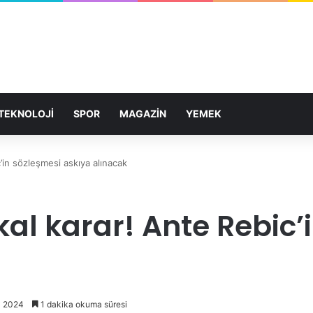
TEKNOLOJİ
SPOR
MAGAZİN
YEMEK
c’in sözleşmesi askıya alınacak
kal karar! Ante Rebic’
z 2024
1 dakika okuma süresi