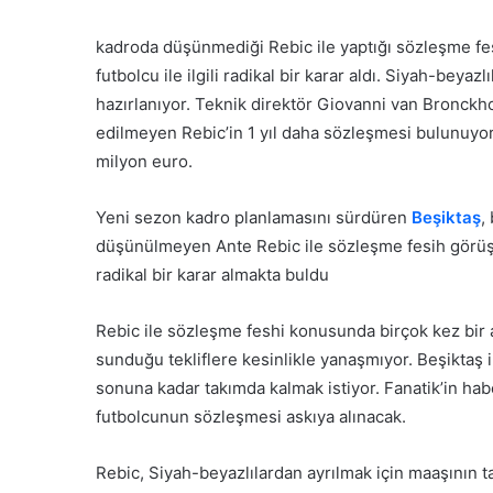
e-
posta
kadroda düşünmediği Rebic ile yaptığı sözleşme fe
göndermek
futbolcu ile ilgili radikal bir karar aldı. Siyah-bey
hazırlanıyor. Teknik direktör Giovanni van Bronckho
edilmeyen Rebic’in 1 yıl daha sözleşmesi bulunuyor
milyon euro.
Yeni sezon kadro planlamasını sürdüren
Beşiktaş
,
düşünülmeyen Ante Rebic ile sözleşme fesih görüşm
radikal bir karar almakta buldu
Rebic ile sözleşme feshi konusunda birçok kez bir
sunduğu tekliflere kesinlikle yanaşmıyor. Beşiktaş i
sonuna kadar takımda kalmak istiyor. Fanatik’in ha
futbolcunun sözleşmesi askıya alınacak.
Rebic, Siyah-beyazlılardan ayrılmak için maaşının t