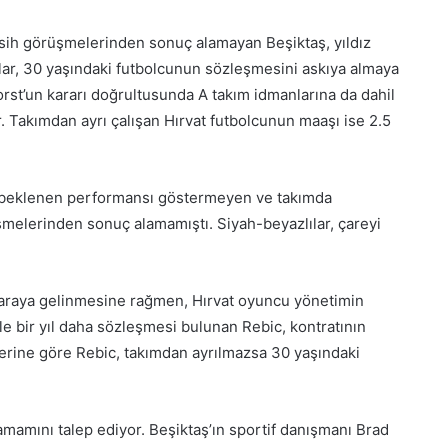
sih görüşmelerinden sonuç alamayan Beşiktaş, yıldız
azlılar, 30 yaşındaki futbolcunun sözleşmesini askıya almaya
rst’un kararı doğrultusunda A takım idmanlarına da dahil
. Takımdan ayrı çalışan Hırvat futbolcunun maaşı ise 2.5
 beklenen performansı göstermeyen ve takımda
elerinden sonuç alamamıştı. Siyah-beyazlılar, çareyi
 araya gelinmesine rağmen, Hırvat oyuncu yönetimin
le bir yıl daha sözleşmesi bulunan Rebic, kontratının
berine göre Rebic, takımdan ayrılmazsa 30 yaşındaki
amamını talep ediyor. Beşiktaş’ın sportif danışmanı Brad