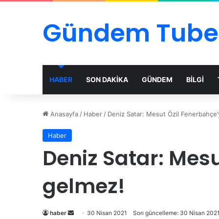
Gündem Tube
HABER
SON DAKİKA
GÜNDEM
BİLGİ
Anasayfa
/
Haber
/
Deniz Satar: Mesut Özil Fenerbahç
Haber
Deniz Satar: Mes
gelmez!
Bir
haber
30 Nisan 2021
Son güncelleme: 30 Nisan 202