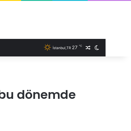
℃
27
İstanbul,TR
Rastgele Makale
Dış görünümü 
e bu dönemde