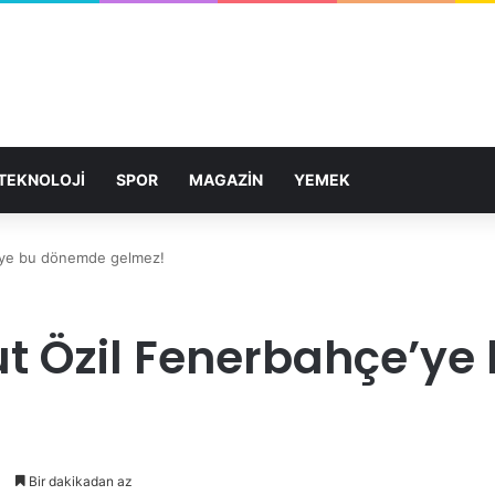
TEKNOLOJİ
SPOR
MAGAZİN
YEMEK
e’ye bu dönemde gelmez!
ut Özil Fenerbahçe’y
1
Bir dakikadan az