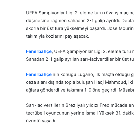
e-
posta
UEFA Şampiyonlar Ligi 2. eleme turu rövanş maçın
göndermek
düşmesine rağmen sahadan 2-1 galip ayrıldı. Deplas
skorla bir üst tura yükselmeyi başardı. Jose Mourin
takımıyla kozlarını paylaşacak.
Fenerbahçe
, UEFA Şampiyonlar Ligi 2. eleme turu r
Sahadan 2-1 galip ayrılan sarı-lacivertliler bir üst tu
Fenerbahçe
‘nin konuğu Lugano, ilk maçta olduğu g
ceza alanı dışında topla buluşan Hadj Mahmoud, iki 
ağlara gönderdi ve takımını 1-0 öne geçirdi. Müsaba
Sarı-lacivertlilerin Brezilyalı yıldızı Fred mücade
tecrübeli oyuncunun yerine İsmail Yüksek 31. dakikad
üzüntü yaşadı.