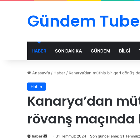
Gündem Tube
HABER
SON DAKİKA
GÜNDEM
BİLGİ
Anasayfa
/
Haber
/
Kanarya’dan müthiş bir geri dönüş d
Haber
Kanarya’dan müth
rövanş maçında 
Bir
haber
31 Temmuz 2024
Son güncelleme: 31 Temmu