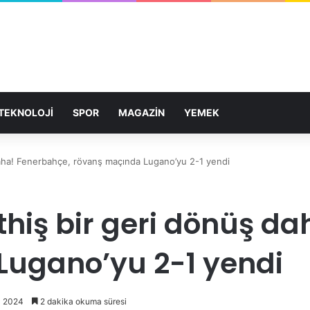
TEKNOLOJİ
SPOR
MAGAZİN
YEMEK
aha! Fenerbahçe, rövanş maçında Lugano’yu 2-1 yendi
iş bir geri dönüş da
Lugano’yu 2-1 yendi
z 2024
2 dakika okuma süresi