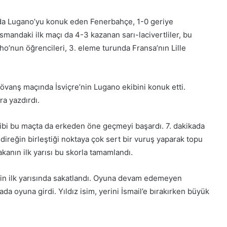
da Lugano’yu konuk eden Fenerbahçe, 1-0 geriye
mandaki ilk maçı da 4-3 kazanan sarı-lacivertliler, bu
ho’nun öğrencileri, 3. eleme turunda Fransa’nın Lille
övanş maçında İsviçre’nin Lugano ekibini konuk etti.
ra yazdırdı.
ibi bu maçta da erkeden öne geçmeyi başardı. 7. dakikada
direğin birleştiği noktaya çok sert bir vuruş yaparak topu
kanın ilk yarısı bu skorla tamamlandı.
lenin ilk yarısında sakatlandı. Oyuna devam edemeyen
a oyuna girdi. Yıldız isim, yerini İsmail’e bırakırken büyük