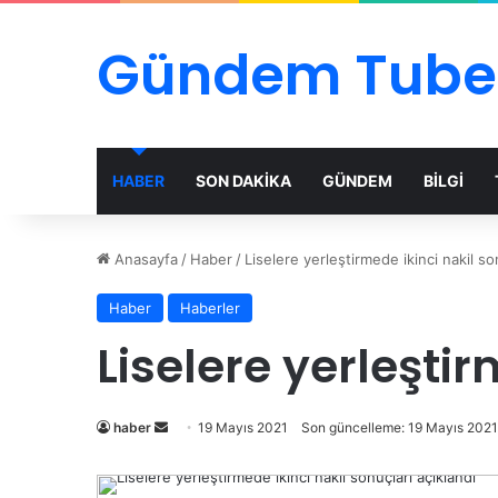
Gündem Tube
HABER
SON DAKİKA
GÜNDEM
BİLGİ
Anasayfa
/
Haber
/
Liselere yerleştirmede ikinci nakil so
Haber
Haberler
Liselere yerleştir
Bir
haber
19 Mayıs 2021
Son güncelleme: 19 Mayıs 2021
e-
posta