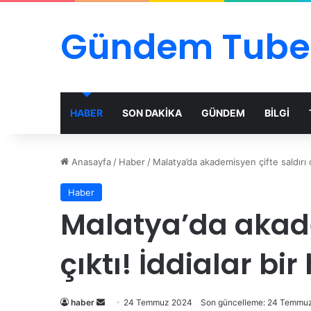
Gündem Tube
HABER
SON DAKİKA
GÜNDEM
BİLGİ
Anasayfa
/
Haber
/
Malatya’da akademisyen çifte saldırı ol
Haber
Malatya’da akade
çıktı! İddialar bir
Bir
haber
24 Temmuz 2024
Son güncelleme: 24 Temmu