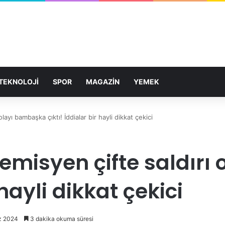
TEKNOLOJİ
SPOR
MAGAZİN
YEMEK
ayı bambaşka çıktı! İddialar bir hayli dikkat çekici
misyen çifte saldırı
 hayli dikkat çekici
z 2024
3 dakika okuma süresi