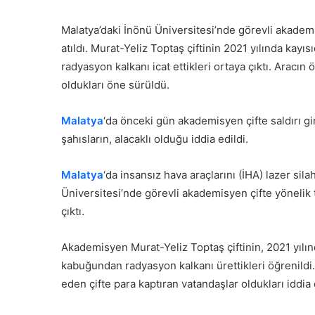
e-
posta
Malatya’daki İnönü Üniversitesi’nde görevli akademis
göndermek
atıldı. Murat-Yeliz Toptaş çiftinin 2021 yılında kay
radyasyon kalkanı icat ettikleri ortaya çıktı. Aracın
oldukları öne sürüldü.
Malatya
‘da önceki gün akademisyen çifte saldırı giriş
şahısların, alacaklı olduğu iddia edildi.
Malatya
‘da insansız hava araçlarını (İHA) lazer si
Üniversitesi’nde görevli akademisyen çifte yönelik tr
çıktı.
Akademisyen Murat-Yeliz Toptaş çiftinin, 2021 yılın
kabuğundan radyasyon kalkanı ürettikleri öğrenildi.
eden çifte para kaptıran vatandaşlar oldukları iddia 