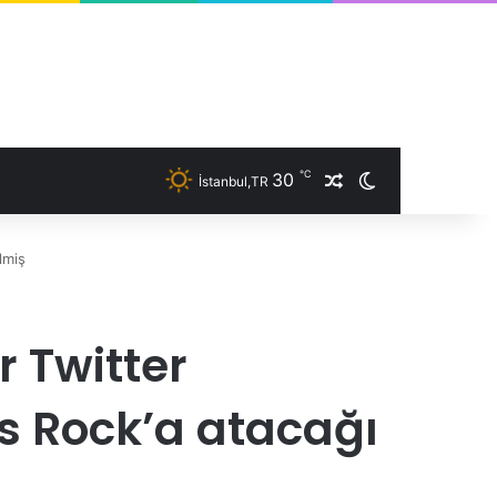
℃
30
İstanbul,TR
Rastgele Makale
Dış görünümü 
lmiş
r Twitter
ris Rock’a atacağı