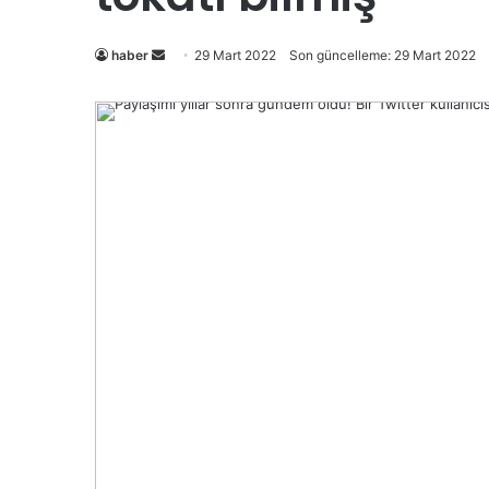
Bir
haber
29 Mart 2022
Son güncelleme: 29 Mart 2022
e-
posta
göndermek