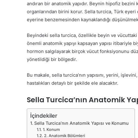
göndermek
andıran bir anatomik yapıdır. Beynin hipofiz bezin
organlarından birini korur. Sella turcica, Türk eyeri
eyerine benzemesinden kaynaklandığı düşünülmekt
Beyindeki sella turcica, özellikle beyin ve vücuttak
önemli anatomik yapıyı kapsayan yapısı itibariyle biy
hormon salgılayarak birçok vücut fonksiyonunu düzen
yönetildiği bir bölgedir.
Bu makale, sella turcica’nın yapısını, yerini, işlevini
hastalıkları detaylı bir şekilde ele alacaktır.
Sella Turcica’nın Anatomik Y
İçindekiler
Sella Turcica’nın Anatomik Yapısı ve Konumu
1. Konum
2. Anatomik Bölümleri