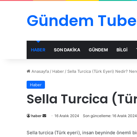
Gündem Tube
HABER
SON DAKİKA
GÜNDEM
BİLGİ
Anasayfa
/
Haber
/
Sella Turcica (Türk Eyeri) Nedir? Ne
Haber
Sella Turcica (Tü
Bir
haber
16 Aralık 2024
Son güncelleme: 16 Aralık 2024
e-
posta
Sella turcica (Türk eyeri), insan beyninde önemli bir 