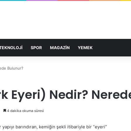
TEKNOLOJİ
SPOR
MAGAZİN
YEMEK
rede Bulunur?
rk Eyeri) Nedir? Nere
4 dakika okuma süresi
yapıyı barındıran, kemiğin şekli itibariyle bir “eyeri”