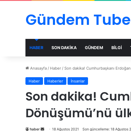
Gündem Tube
HABER
SON DAKİKA
GÜNDEM
BİLGİ
Anasayfa
/
Haber
/
Son dakika! Cumhurbaşkanı Erdoğan:
Haber
Haberler
İnsanlar
Son dakika! Cumh
Dönüşümü’nü ülke
Bir
haber
18 Ağustos 2021
Son güncelleme: 18 Ağustos 