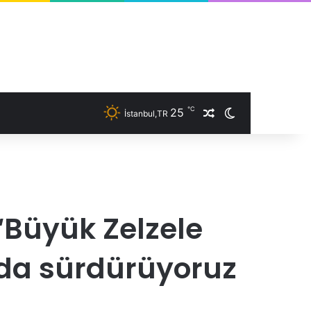
℃
25
İstanbul,TR
Rastgele Makale
Dış görünümü 
Büyük Zelzele
nda sürdürüyoruz