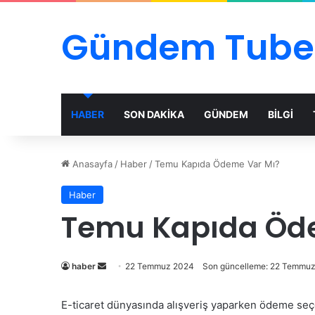
Gündem Tube
HABER
SON DAKİKA
GÜNDEM
BİLGİ
Anasayfa
/
Haber
/
Temu Kapıda Ödeme Var Mı?
Haber
Temu Kapıda Öd
Bir
haber
22 Temmuz 2024
Son güncelleme: 22 Temmu
e-
posta
E-ticaret dünyasında alışveriş yaparken ödeme seçen