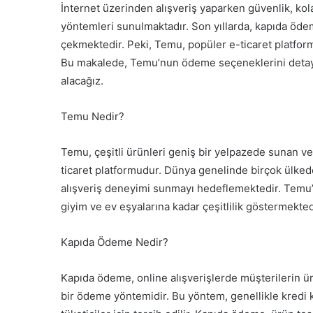
göndermek
İnternet üzerinden alışveriş yaparken güvenlik, kola
yöntemleri sunulmaktadır. Son yıllarda, kapıda öd
çekmektedir. Peki, Temu, popüler e-ticaret platfo
Bu makalede, Temu’nun ödeme seçeneklerini detaylı
alacağız.
Temu Nedir?
Temu, çeşitli ürünleri geniş bir yelpazede sunan ve ku
ticaret platformudur. Dünya genelinde birçok ülkede
alışveriş deneyimi sunmayı hedeflemektedir. Temu’
giyim ve ev eşyalarına kadar çeşitlilik göstermekted
Kapıda Ödeme Nedir?
Kapıda ödeme, online alışverişlerde müşterilerin ü
bir ödeme yöntemidir. Bu yöntem, genellikle kredi k