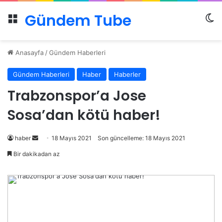
Gündem Tube
Menü
Dı
Anasayfa
/
Gündem Haberleri
Gündem Haberleri
Haber
Haberler
Trabzonspor’a Jose
Sosa’dan kötü haber!
Bir
haber
18 Mayıs 2021
Son güncelleme: 18 Mayıs 2021
e-
Bir dakikadan az
posta
göndermek