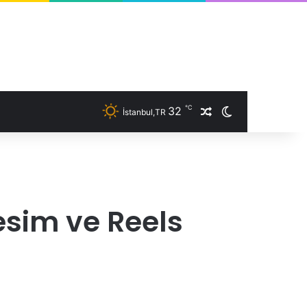
℃
32
İstanbul,TR
Rastgele Makale
Dış görünümü 
esim ve Reels