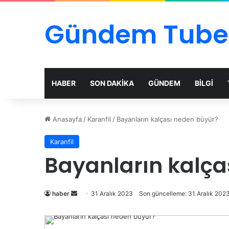
Gündem Tube
HABER
SON DAKİKA
GÜNDEM
BİLGİ
Anasayfa
/
Karanfil
/
Bayanların kalçası neden büyür?
Karanfil
Bayanların kalça
Bir
haber
31 Aralık 2023
Son güncelleme: 31 Aralık 202
e-
posta