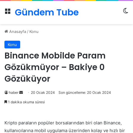
Gündem Tube
Menü
Dı
Anasayfa
/
Konu
Konu
Binance Mobilde Param
Gözükmüyor – Bakiye 0
Gözüküyor
Bir
haber
20 Ocak 2024
Son güncelleme: 20 Ocak 2024
e-
1 dakika okuma süresi
posta
göndermek
Kripto paraların popüler borsalarından biri olan Binance,
kullanıcılarına mobil uygulama üzerinden kolay ve hızlı bir