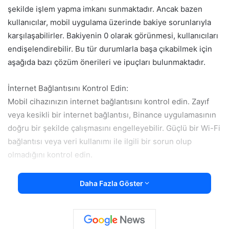
şekilde işlem yapma imkanı sunmaktadır. Ancak bazen
kullanıcılar, mobil uygulama üzerinde bakiye sorunlarıyla
karşılaşabilirler. Bakiyenin 0 olarak görünmesi, kullanıcıları
endişelendirebilir. Bu tür durumlarla başa çıkabilmek için
aşağıda bazı çözüm önerileri ve ipuçları bulunmaktadır.
İnternet Bağlantısını Kontrol Edin:
Mobil cihazınızın internet bağlantısını kontrol edin. Zayıf
veya kesikli bir internet bağlantısı, Binance uygulamasının
doğru bir şekilde çalışmasını engelleyebilir. Güçlü bir Wi-Fi
bağlantısı veya veri kullanımı ile ilgili bir sorun olup
olmadığını kontrol edin.
Giriş Bilgilerini Kontrol Edin:
Daha Fazla Göster
Binance hesabınıza giriş yaparken kullanıcı adı ve şifrenizi
doğru girdiğinizden emin olun. Büyük-küçük harf
duyarlılığına dikkat edin ve gerekiyorsa büyük-küçük harf