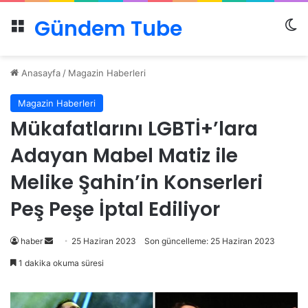
Gündem Tube
Menü
Dı
Anasayfa
/
Magazin Haberleri
Magazin Haberleri
Mükafatlarını LGBTİ+’lara
Adayan Mabel Matiz ile
Melike Şahin’in Konserleri
Peş Peşe İptal Ediliyor
Bir
haber
25 Haziran 2023
Son güncelleme: 25 Haziran 2023
e-
1 dakika okuma süresi
posta
göndermek