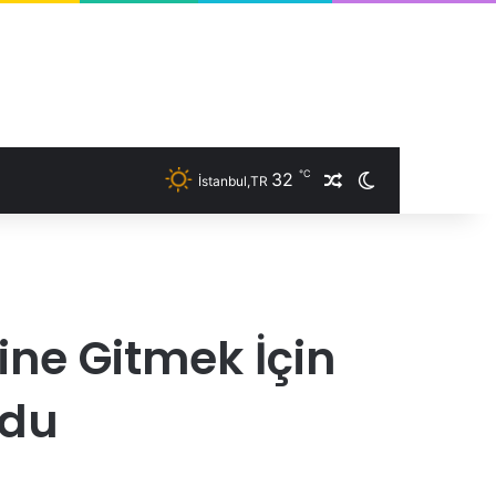
℃
32
İstanbul,TR
Rastgele Makale
Dış görünümü 
ne Gitmek İçin
ldu