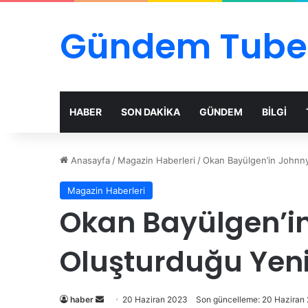
Gündem Tube
HABER
SON DAKİKA
GÜNDEM
BİLGİ
Anasayfa
/
Magazin Haberleri
/
Okan Bayülgen’in Johnny
Magazin Haberleri
Okan Bayülgen’in
Oluşturduğu Yeni
Bir
haber
20 Haziran 2023
Son güncelleme: 20 Haziran