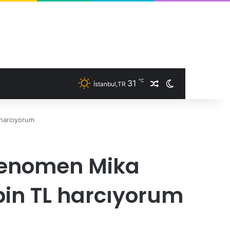
℃
31
İstanbul,TR
Rastgele Makale
Dış görünümü 
L harcıyorum
n fenomen Mika
 bin TL harcıyorum