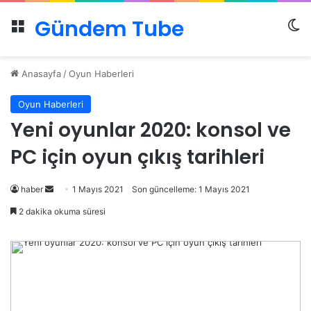
Gündem Tube
Menü
Dı
Anasayfa
/
Oyun Haberleri
Oyun Haberleri
Yeni oyunlar 2020: konsol ve
PC için oyun çıkış tarihleri
Bir
haber
1 Mayıs 2021
Son güncelleme: 1 Mayıs 2021
e-
2 dakika okuma süresi
posta
göndermek