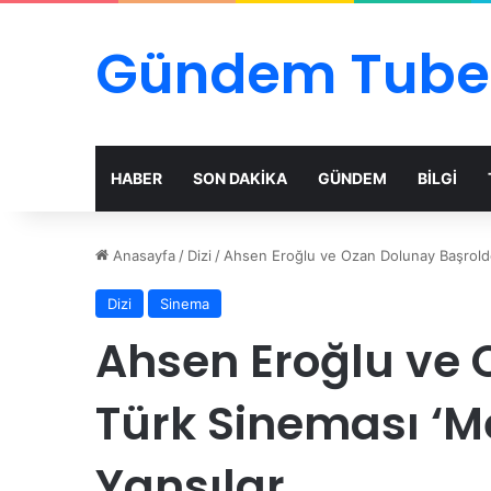
Gündem Tube
HABER
SON DAKİKA
GÜNDEM
BİLGİ
Anasayfa
/
Dizi
/
Ahsen Eroğlu ve Ozan Dolunay Başrolde: 
Dizi
Sinema
Ahsen Eroğlu ve O
Türk Sineması ‘Me
Yansılar