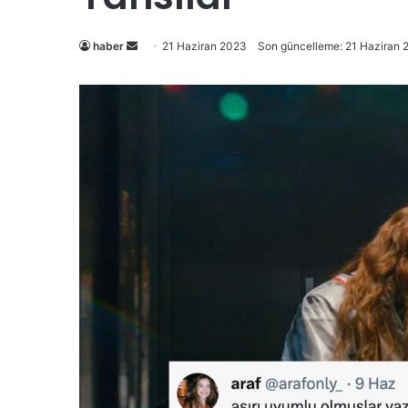
Bir
haber
21 Haziran 2023
Son güncelleme: 21 Haziran 
e-
posta
göndermek