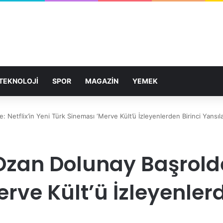
TEKNOLOJİ
SPOR
MAGAZİN
YEMEK
Netflix’in Yeni Türk Sineması ‘Merve Kült’ü İzleyenlerden Birinci Yansıl
zan Dolunay Başrolde:
rve Kült’ü İzleyenlerd