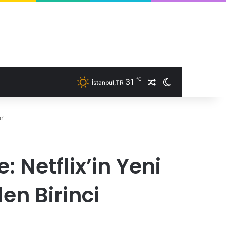
℃
31
İstanbul,TR
Rastgele Makale
Dış görünümü 
ar
 Netflix’in Yeni
en Birinci