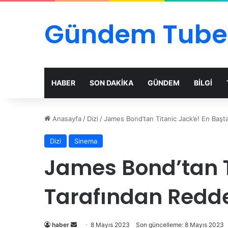
Gündem Tube
HABER
SON DAKİKA
GÜNDEM
BİLGİ
Anasayfa
/
Dizi
/
James Bond’tan Titanic Jack’e! En Başt
Dizi
Sinema
James Bond’tan T
Tarafından Redde
Bir
haber
8 Mayıs 2023
Son güncelleme: 8 Mayıs 2023