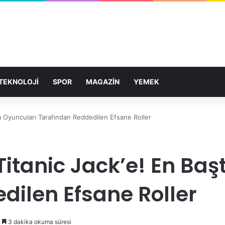
TEKNOLOJİ
SPOR
MAGAZİN
YEMEK
a Oyuncuları Tarafından Reddedilen Efsane Roller
itanic Jack’e! En Baş
dilen Efsane Roller
3 dakika okuma süresi