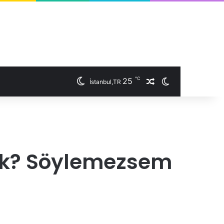
℃
25
İstanbul,TR
Rastgele Makale
Dış görünümü 
ok? Söylemezsem