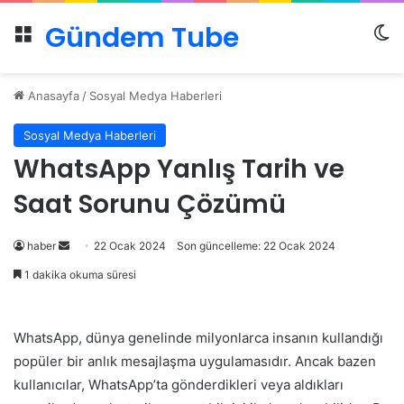
Gündem Tube
Menü
Dı
Anasayfa
/
Sosyal Medya Haberleri
Sosyal Medya Haberleri
WhatsApp Yanlış Tarih ve
Saat Sorunu Çözümü
Bir
haber
22 Ocak 2024
Son güncelleme: 22 Ocak 2024
e-
1 dakika okuma süresi
posta
göndermek
WhatsApp, dünya genelinde milyonlarca insanın kullandığı
popüler bir anlık mesajlaşma uygulamasıdır. Ancak bazen
kullanıcılar, WhatsApp’ta gönderdikleri veya aldıkları