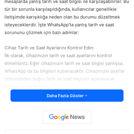
mesajlarda yanlış tarih ve saat bilgisi ile karşılaşabilirler. Bu
tür bir sorunla karşılaşıldığında, kullanıcılar genellikle
iletişimde karışıklığa neden olan bu durumu düzeltmek
isteyeceklerdir. İşte WhatsApp’ta yanlış tarih ve saat
sorununu çözmek için bazı adımlar:
Cihaz Tarih ve Saat Ayarlarını Kontrol Edin:
İlk olarak, cihazınızın tarih ve saat ayarlarını kontrol
etmelisiniz. Eğer cihazınızın tarih ve saat bilgisi yanlışsa,
WhatsApp da bu bilgileri kullanacaktır. Cihazınızın ayarlar
bölümünden doğru tarih ve saat bilgisini ayarlayarak
sorunu çözebilirsiniz.
Daha Fazla Göster
Otomatik Tarih ve Saat Ayarını Etkinleştirin:
Cihazınızda otomatik tarih ve saat ayarı özelliği varsa, bu
özelliği etkinleştirmeniz önemlidir. Bu sayede cihazınız
zaman dilimini otomatik olarak ayarlar ve WhatsApp da bu
bilgileri kullanarak mesajları doğru bir şekilde