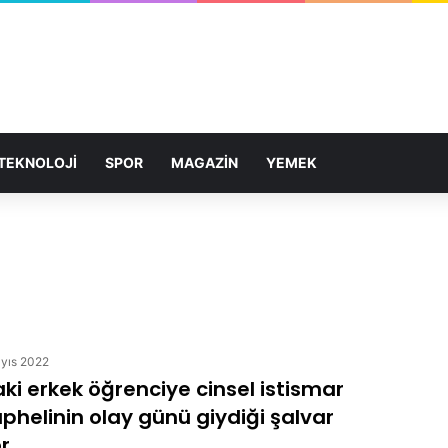
TEKNOLOJİ
SPOR
MAGAZİN
YEMEK
yıs 2022
ki erkek öğrenciye cinsel istismar
üphelinin olay günü giydiği şalvar
r