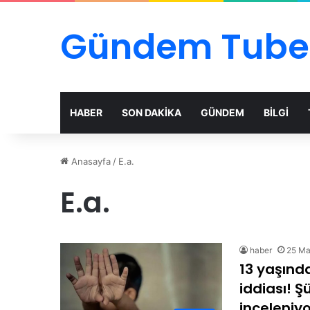
Gündem Tube
HABER
SON DAKİKA
GÜNDEM
BİLGİ
Anasayfa
/
E.a.
E.a.
haber
25 Ma
13 yaşında
iddiası! Ş
inceleniyo